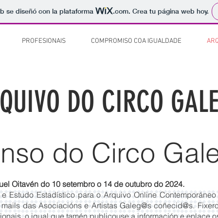
b se diseñó con la plataforma
.com
. Crea tu página web hoy.
PROFESIONAIS
COMPROMISO COA IGUALDADE
ARQ
QUIVO DO CIRCO GAL
nso do Circo Gal
uel Oitavén do 10 setembro o 14 de outubro do 2024.
e Estudo Estadístico para o Arquivo Online Contemporáneo d
 mails das Asociacións e Artistas Galeg@s coñecid@s. Fixer
ionais, o igual que tamén publicouse a información e enlace 