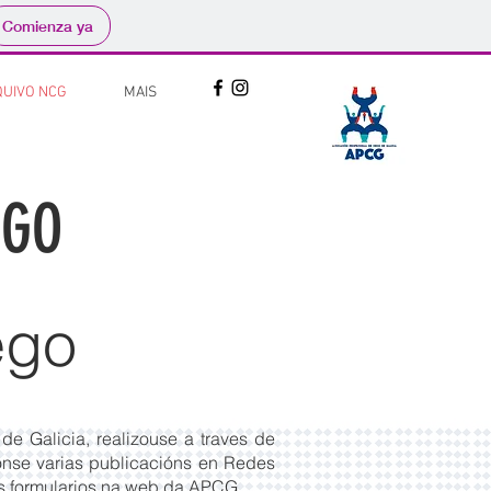
Comienza ya
UIVO NCG
MAIS
EGO
ego
e Galicia, realizouse a traves de
onse varias publicacións en Redes
os formularios na web da APCG.